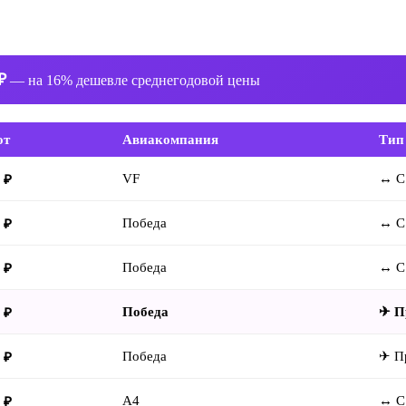
₽
— на 16% дешевле среднегодовой цены
от
Авиакомпания
Тип
VF
↔ С
 ₽
Победа
↔ С
 ₽
Победа
↔ С
 ₽
Победа
✈ П
 ₽
Победа
✈ П
 ₽
A4
↔ С
 ₽