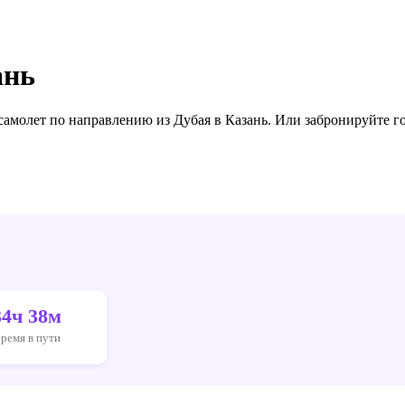
ань
 самолет по направлению
из Дубая в Казань
. Или забронируйте г
34ч 38м
ремя в пути