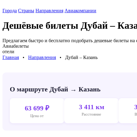
Города
Страны
Направления
Авиакомпании
Дешёвые билеты
Дубай – Каз
Предлагаем быстро и бесплатно подобрать дешевые билеты на
Авиабилеты
отели
Главная
⠀•⠀
Направления
⠀•⠀
Дубай – Казань
О маршруте Дубай → Казань
3 411 км
63 699 ₽
Расстояние
В
Цена от