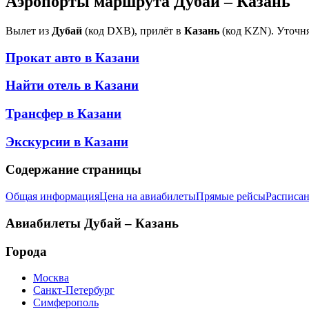
Аэропорты маршрута Дубай – Казань
Вылет из
Дубай
(код DXB), прилёт в
Казань
(код KZN). Уточня
Прокат авто в
Казани
Найти отель в
Казани
Трансфер в
Казани
Экскурсии в
Казани
Содержание страницы
Общая информация
Цена на авиабилеты
Прямые рейсы
Расписан
Авиабилеты
Дубай – Казань
Города
Москва
Санкт-Петербург
Симферополь