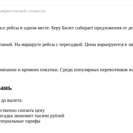
оверки текущей стоимости.
се рейсы в одном месте. Беру Билет собирает предложения от д
аний. На маршруте рейсы с пересадкой. Цены варьируются в зав
акомпании и времени покупки. Среди популярных перевозчиков н
зань
 до вылета.
ественно снизить цену
есадка экономит тысячи рублей
специальные тарифы