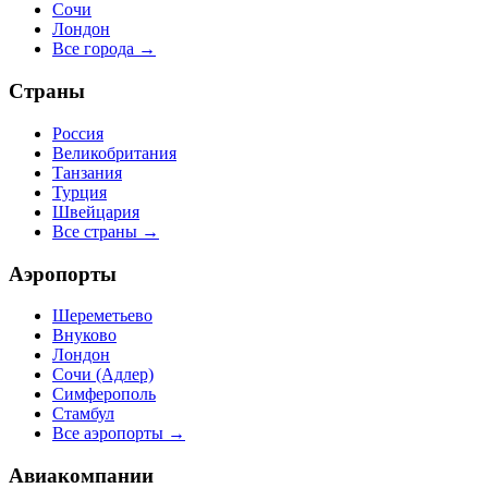
Сочи
Лондон
Все города →
Страны
Россия
Великобритания
Танзания
Турция
Швейцария
Все страны →
Аэропорты
Шереметьево
Внуково
Лондон
Сочи (Адлер)
Симферополь
Стамбул
Все аэропорты →
Авиакомпании