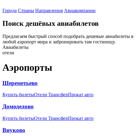
Города
Страны
Направления
Авиакомпании
Поиск дешёвых авиабилетов
Предлагаем быстрый способ подобрать дешевые авиабилеты в
любой аэропорт мира и забронировать там гостиницу.
Авиабилеты
отели
Аэропорты
Шереметьево
Купить билеты
Отели
Трансфер
Прокат авто
Домодедово
Купить билеты
Отели
Трансфер
Прокат авто
Внуково