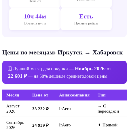
Цена от
10ч 44м
Есть
Время в пути
Прямые рейсы
Цены по месяцам: Иркутск → Хабаровск
Ноябрь 2026
🗓 Лучший месяц для покупки —
: от
22 601 ₽
— на 58% дешевле среднегодовой цены
Месяц
Цена от
Авиакомпания
Тип
Август
↔ С
IrAero
33 232 ₽
2026
пересадкой
Сентябрь
IrAero
✈ Прямой
24 939 ₽
2026