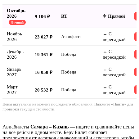
Октябрь
2026
RT
✈ Прямой
9 106 ₽
Лучший
Ноябрь
↔ С
Аэрофлот
23 027 ₽
2026
пересадкой
Декабрь
↔ С
Победа
19 361 ₽
2026
пересадкой
Январь
↔ С
Победа
16 058 ₽
2027
пересадкой
Март
↔ С
Победа
20 532 ₽
2027
пересадкой
Цены актуальны на момент последнего обновления. Нажмите «Найти» для
проверки текущей стоимости.
Авиабилеты
Самара – Казань
— ищите и сравнивайте цены
на все рейсы в одном месте. Беру Билет собирает
предложения от десятков авиакомпаний и агрегаторов, чтобы