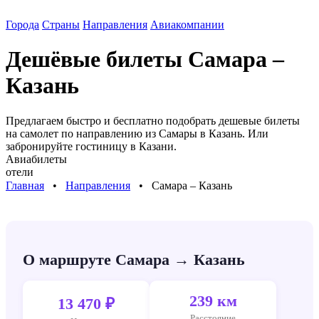
Города
Страны
Направления
Авиакомпании
Дешёвые билеты
Самара –
Казань
Предлагаем быстро и бесплатно подобрать дешевые билеты
на самолет по направлению
из Самары в Казань
. Или
забронируйте гостиницу в
Казани
.
Авиабилеты
отели
Главная
⠀•⠀
Направления
⠀•⠀
Самара – Казань
О маршруте Самара → Казань
239 км
13 470 ₽
Расстояние