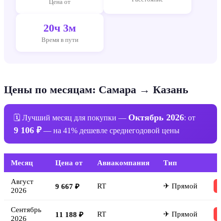
Цена от
20ч 3м
Время в пути
Цены по месяцам: Самара → Казань
Октябрь 2026
🗓 Лучший месяц для покупки —
: от
9 106 ₽
— на 41% дешевле среднегодовой цены
Месяц
Цена от
Авиакомпания
Тип
Август
RT
✈ Прямой
9 667 ₽
2026
Сентябрь
RT
✈ Прямой
11 188 ₽
2026