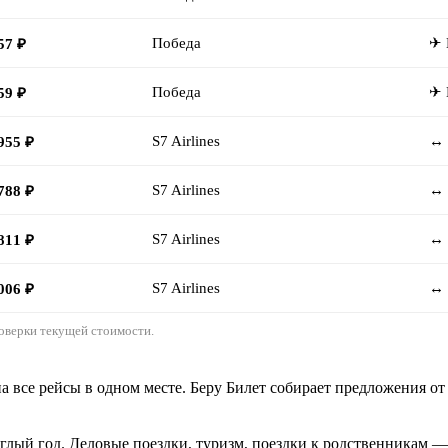
Победа
✈ 
57 ₽
Победа
✈ 
59 ₽
S7 Airlines
↔ 
955 ₽
S7 Airlines
↔ 
788 ₽
S7 Airlines
↔ 
811 ₽
S7 Airlines
↔ 
006 ₽
оверки текущей стоимости.
 все рейсы в одном месте. Беру Билет собирает предложения от
лый год. Деловые поездки, туризм, поездки к родственникам —