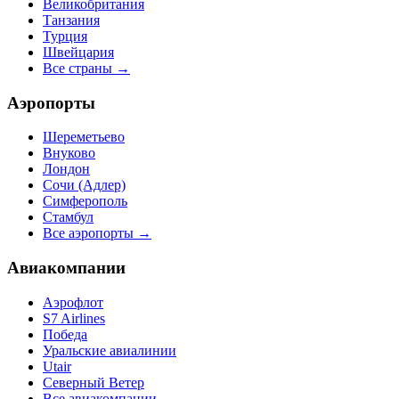
Великобритания
Танзания
Турция
Швейцария
Все страны →
Аэропорты
Шереметьево
Внуково
Лондон
Сочи (Адлер)
Симферополь
Стамбул
Все аэропорты →
Авиакомпании
Аэрофлот
S7 Airlines
Победа
Уральские авиалинии
Utair
Северный Ветер
Все авиакомпании →