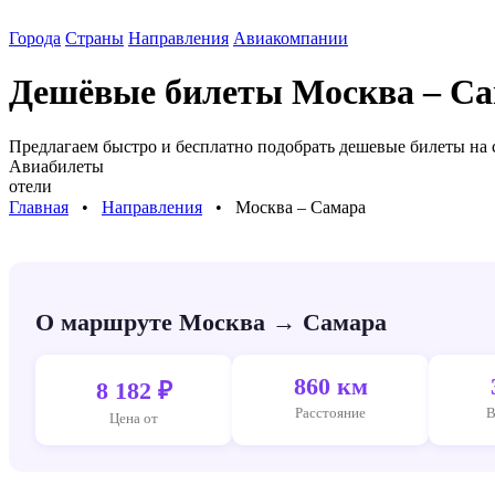
Города
Страны
Направления
Авиакомпании
Дешёвые билеты
Москва – С
Предлагаем быстро и бесплатно подобрать дешевые билеты на
Авиабилеты
отели
Главная
⠀•⠀
Направления
⠀•⠀
Москва – Самара
О маршруте Москва → Самара
860 км
8 182 ₽
Расстояние
В
Цена от