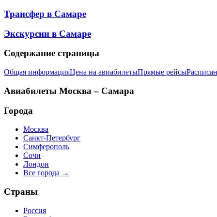
Трансфер в
Самаре
Экскурсии в
Самаре
Содержание страницы
Общая информация
Цена на авиабилеты
Прямые рейсы
Расписан
Авиабилеты
Москва – Самара
Города
Москва
Санкт-Петербург
Симферополь
Сочи
Лондон
Все города →
Страны
Россия