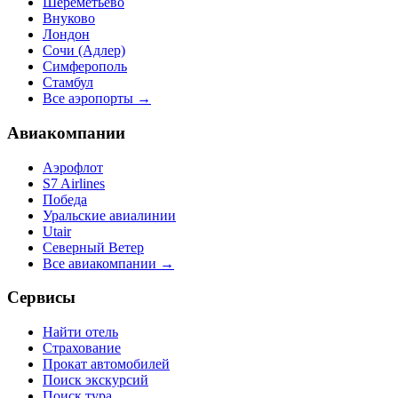
Шереметьево
Внуково
Лондон
Сочи (Адлер)
Симферополь
Стамбул
Все аэропорты →
Авиакомпании
Аэрофлот
S7 Airlines
Победа
Уральские авиалинии
Utair
Северный Ветер
Все авиакомпании →
Сервисы
Найти отель
Страхование
Прокат автомобилей
Поиск экскурсий
Поиск тура