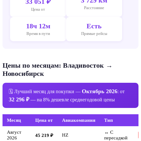
3 729 км
33 051 ₽
Расстояние
Цена от
18ч 12м
Есть
Время в пути
Прямые рейсы
Цены по месяцам: Владивосток →
Новосибирск
Октябрь 2026
🗓 Лучший месяц для покупки —
: от
32 296 ₽
— на 8% дешевле среднегодовой цены
Месяц
Цена от
Авиакомпания
Тип
Август
↔ С
HZ
45 219 ₽
2026
пересадкой