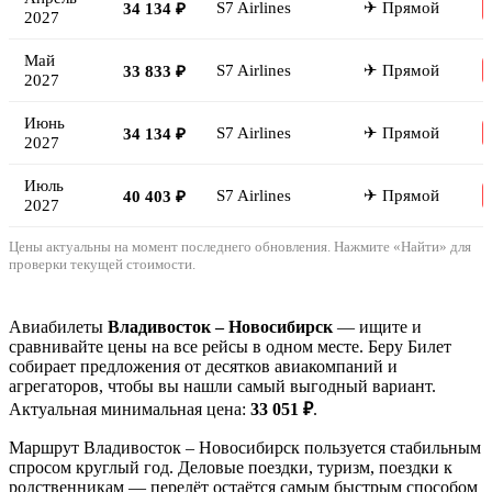
S7 Airlines
✈ Прямой
34 134 ₽
2027
Май
S7 Airlines
✈ Прямой
33 833 ₽
2027
Июнь
S7 Airlines
✈ Прямой
34 134 ₽
2027
Июль
S7 Airlines
✈ Прямой
40 403 ₽
2027
Цены актуальны на момент последнего обновления. Нажмите «Найти» для
проверки текущей стоимости.
Авиабилеты
Владивосток – Новосибирск
— ищите и
сравнивайте цены на все рейсы в одном месте. Беру Билет
собирает предложения от десятков авиакомпаний и
агрегаторов, чтобы вы нашли самый выгодный вариант.
Актуальная минимальная цена:
33 051 ₽
.
Маршрут Владивосток – Новосибирск пользуется стабильным
спросом круглый год. Деловые поездки, туризм, поездки к
родственникам — перелёт остаётся самым быстрым способом