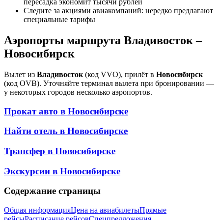
пересадка экономит тысячи рублей
Следите за акциями авиакомпаний: нередко предлагают
специальные тарифы
Аэропорты маршрута Владивосток –
Новосибирск
Вылет из
Владивосток
(код VVO), прилёт в
Новосибирск
(код OVB). Уточняйте терминал вылета при бронировании —
у некоторых городов несколько аэропортов.
Прокат авто в
Новосибирске
Найти отель в
Новосибирске
Трансфер в
Новосибирске
Экскурсии в
Новосибирске
Содержание страницы
Общая информация
Цена на авиабилеты
Прямые
рейсы
Расписание рейсов
Спецпредложения