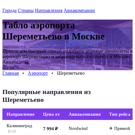
Города
Страны
Направления
Авиакомпании
Табло аэропорта
Шереметьево
в Москве
Предлагаем быстрый способ подобрать дешевые авиабилеты в
аэропорт
Шереметьево
и забронировать гостиницу
в Москве
.
Авиабилеты
отели
Главная
⠀•⠀
Аэропорт
⠀•⠀
Шереметьево
Популярные направления из
Шереметьево
Направление
Цена от
Авиакомпания
Тип рейса
Калининград
Nordwind
✈ Прямой
7 994 ₽
KGD