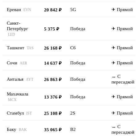
Ереван
5G
✈ Прямой
20 842 ₽
EVN
Санкт-
Петербург
Победа
✈ Прямой
5 375 ₽
LED
Ташкент
C6
✈ Прямой
26 168 ₽
TAS
Сочи
Победа
✈ Прямой
14 637 ₽
AER
↔ С
Анталья
Победа
26 863 ₽
AYT
пересадкой
Махачкала
Победа
✈ Прямой
13 376 ₽
MCX
Стамбул
2S
✈ Прямой
25 108 ₽
IST
↔ С
Баку
B2
35 065 ₽
BAK
пересадкой