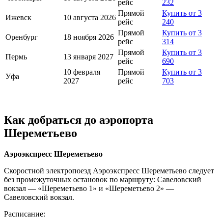
рейс
232
Прямой
Купить от 3
Ижевск
10 августа 2026
рейс
240
Прямой
Купить от 3
Оренбург
18 ноября 2026
рейс
314
Прямой
Купить от 3
Пермь
13 января 2027
рейс
690
10 февраля
Прямой
Купить от 3
Уфа
2027
рейс
703
Как добраться до аэропорта
Шереметьево
Аэроэкспресс Шереметьево
Скоростной электропоезд Аэроэкспресс Шереметьево следует
без промежуточных остановок по маршруту: Савеловский
вокзал — «Шереметьево 1» и «Шереметьево 2» —
Савеловский вокзал.
Расписание: