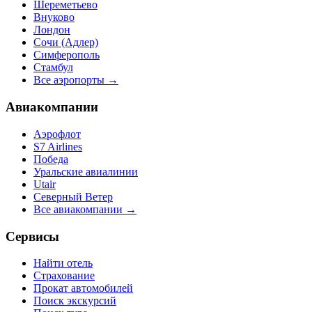
Шереметьево
Внуково
Лондон
Сочи (Адлер)
Симферополь
Стамбул
Все аэропорты →
Авиакомпании
Аэрофлот
S7 Airlines
Победа
Уральские авиалинии
Utair
Северный Ветер
Все авиакомпании →
Сервисы
Найти отель
Страхование
Прокат автомобилей
Поиск экскурсий