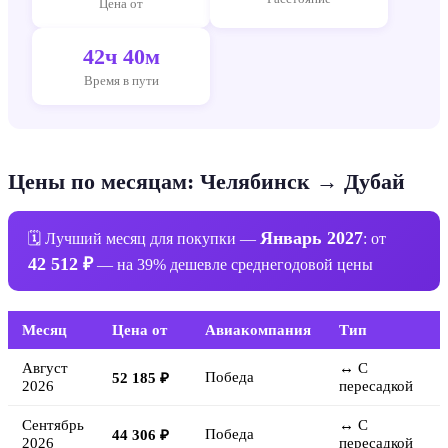
Цена от
42ч 40м
Время в пути
Цены по месяцам: Челябинск → Дубай
Январь 2027
🗓 Лучший месяц для покупки —
: от
42 512 ₽
— на 39% дешевле среднегодовой цены
Месяц
Цена от
Авиакомпания
Тип
Август
↔ С
Победа
52 185 ₽
2026
пересадкой
Сентябрь
↔ С
Победа
44 306 ₽
2026
пересадкой