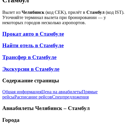
Вылет из
Челябинск
(код CEK), прилёт в
Стамбул
(код IST).
Уточняйте терминал вылета при бронировании — у
некоторых городов несколько аэропортов.
Прокат авто в
Стамбуле
Найти отель в
Стамбуле
Трансфер в
Стамбуле
Экскурсии в
Стамбуле
Содержание страницы
Общая информация
Цена на авиабилеты
Прямые
рейсы
Расписание рейсов
Спецпредложения
Авиабилеты
Челябинск – Стамбул
Города