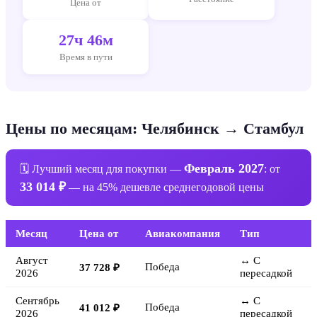
Цена от
27ч 46м
Время в пути
Цены по месяцам: Челябинск → Стамбул
Февраль 2027
🗓 Лучший месяц для покупки —
: от
33 014 ₽
— на 45% дешевле среднегодовой цены
Месяц
Цена от
Авиакомпания
Тип
Август
↔ С
Победа
37 728 ₽
2026
пересадкой
Сентябрь
↔ С
Победа
41 012 ₽
2026
пересадкой