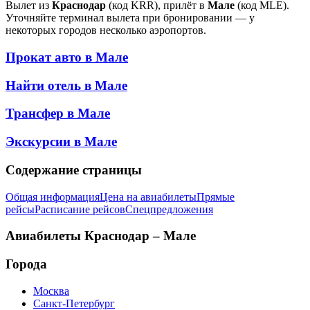
Вылет из
Краснодар
(код KRR), прилёт в
Мале
(код MLE).
Уточняйте терминал вылета при бронировании — у
некоторых городов несколько аэропортов.
Прокат авто в
Мале
Найти отель в
Мале
Трансфер в
Мале
Экскурсии в
Мале
Содержание страницы
Общая информация
Цена на авиабилеты
Прямые
рейсы
Расписание рейсов
Спецпредложения
Авиабилеты
Краснодар – Мале
Города
Москва
Санкт-Петербург