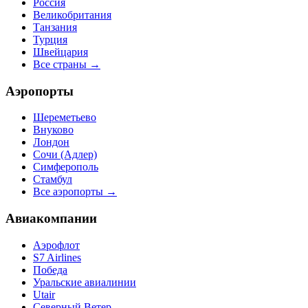
Россия
Великобритания
Танзания
Турция
Швейцария
Все страны →
Аэропорты
Шереметьево
Внуково
Лондон
Сочи (Адлер)
Симферополь
Стамбул
Все аэропорты →
Авиакомпании
Аэрофлот
S7 Airlines
Победа
Уральские авиалинии
Utair
Северный Ветер