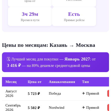
Цена от
3ч 29м
Есть
Время в пути
Прямые рейсы
Цены по месяцам: Казань → Москва
Январь 2027
🗓 Лучший месяц для покупки —
: от
3 416 ₽
— на 89% дешевле среднегодовой цены
Месяц
Цена от
Авиакомпания
Тип
Август
Победа
✈ Прямой
5 723 ₽
2026
Сентябрь
Nordwind
✈ Прямой
5 502 ₽
2026