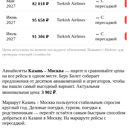
Май
↔ С
Turkish Airlines
82 018 ₽
2027
пересадкой
Июнь
↔ С
Turkish Airlines
95 658 ₽
2027
пересадкой
Июль
↔ С
Turkish Airlines
91 306 ₽
2027
пересадкой
Цены актуальны на момент последнего обновления. Нажмите «Найти» для
проверки текущей стоимости.
Авиабилеты
Казань – Москва
— ищите и сравнивайте цены
на все рейсы в одном месте. Беру Билет собирает
предложения от десятков авиакомпаний и агрегаторов, чтобы
вы нашли самый выгодный вариант. Актуальная
минимальная цена:
3 902 ₽
.
Маршрут Казань – Москва пользуется стабильным спросом
круглый год. Деловые поездки, туризм, поездки к
родственникам — перелёт остаётся самым быстрым способом
добраться из Казани в Москву. На маршруте рейсы с
пересадкой.