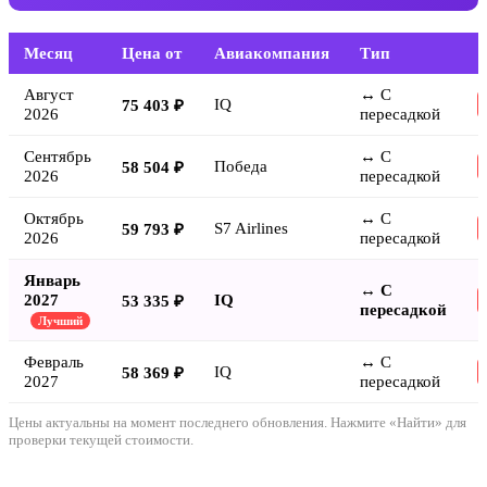
Месяц
Цена от
Авиакомпания
Тип
Август
↔ С
IQ
75 403 ₽
2026
пересадкой
Сентябрь
↔ С
Победа
58 504 ₽
2026
пересадкой
Октябрь
↔ С
S7 Airlines
59 793 ₽
2026
пересадкой
Январь
↔ С
2027
IQ
53 335 ₽
пересадкой
Лучший
Февраль
↔ С
IQ
58 369 ₽
2027
пересадкой
Цены актуальны на момент последнего обновления. Нажмите «Найти» для
проверки текущей стоимости.