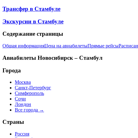
Трансфер в
Стамбуле
Экскурсии в
Стамбуле
Содержание страницы
Общая информация
Цена на авиабилеты
Прямые рейсы
Расписан
Авиабилеты
Новосибирск – Стамбул
Города
Москва
Санкт-Петербург
Симферополь
Сочи
Лондон
Все города →
Страны
Россия