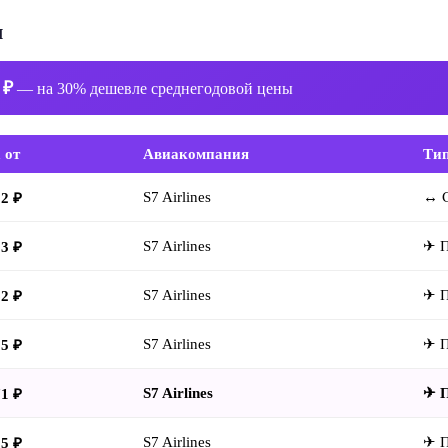
л
 ₽
— на 30% дешевле среднегодовой цены
 от
Авиакомпания
Ти
S7 Airlines
↔ С
92 ₽
S7 Airlines
✈ 
03 ₽
S7 Airlines
✈ 
62 ₽
S7 Airlines
✈ 
05 ₽
S7 Airlines
✈ 
71 ₽
S7 Airlines
✈ 
05 ₽