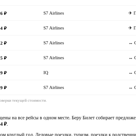
S7 Airlines
✈ 
06 ₽
S7 Airlines
✈ 
44 ₽
S7 Airlines
↔ С
32 ₽
S7 Airlines
↔ С
35 ₽
IQ
↔ С
29 ₽
S7 Airlines
↔ С
69 ₽
оверки текущей стоимости.
ены на все рейсы в одном месте. Беру Билет собирает предложе
44 ₽
.
м круглый год. Деловые поездки, туризм, поездки к родственн