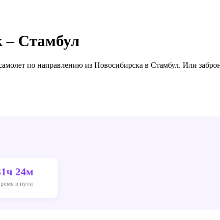
 – Стамбул
 самолет по направлению
из Новосибирска в Стамбул
. Или забро
31ч 24м
ремя в пути