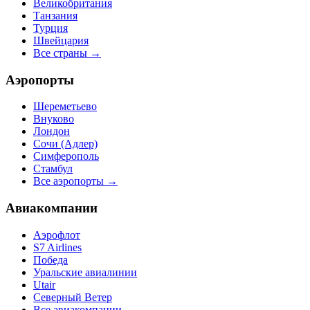
Великобритания
Танзания
Турция
Швейцария
Все страны →
Аэропорты
Шереметьево
Внуково
Лондон
Сочи (Адлер)
Симферополь
Стамбул
Все аэропорты →
Авиакомпании
Аэрофлот
S7 Airlines
Победа
Уральские авиалинии
Utair
Северный Ветер
Все авиакомпании →