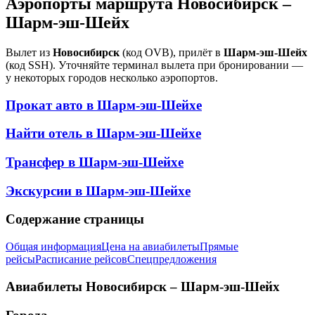
Аэропорты маршрута Новосибирск –
Шарм-эш-Шейх
Вылет из
Новосибирск
(код OVB), прилёт в
Шарм-эш-Шейх
(код SSH). Уточняйте терминал вылета при бронировании —
у некоторых городов несколько аэропортов.
Прокат авто в
Шарм-эш-Шейхе
Найти отель в
Шарм-эш-Шейхе
Трансфер в
Шарм-эш-Шейхе
Экскурсии в
Шарм-эш-Шейхе
Содержание страницы
Общая информация
Цена на авиабилеты
Прямые
рейсы
Расписание рейсов
Спецпредложения
Авиабилеты
Новосибирск – Шарм-эш-Шейх