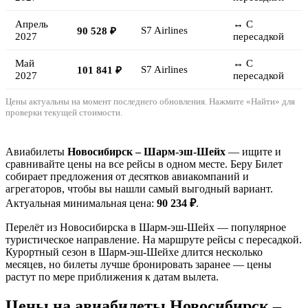
Апрель
↔ С
S7 Airlines
90 528 ₽
2027
пересадкой
Май
↔ С
S7 Airlines
101 841 ₽
2027
пересадкой
Цены актуальны на момент последнего обновления. Нажмите «Найти» для
проверки текущей стоимости.
Авиабилеты
Новосибирск – Шарм-эш-Шейх
— ищите и
сравнивайте цены на все рейсы в одном месте. Беру Билет
собирает предложения от десятков авиакомпаний и
агрегаторов, чтобы вы нашли самый выгодный вариант.
Актуальная минимальная цена:
90 234 ₽
.
Перелёт из Новосибирска в Шарм-эш-Шейх — популярное
туристическое направление. На маршруте рейсы с пересадкой.
Курортный сезон в Шарм-эш-Шейхе длится несколько
месяцев, но билеты лучше бронировать заранее — цены
растут по мере приближения к датам вылета.
Цены на авиабилеты Новосибирск –