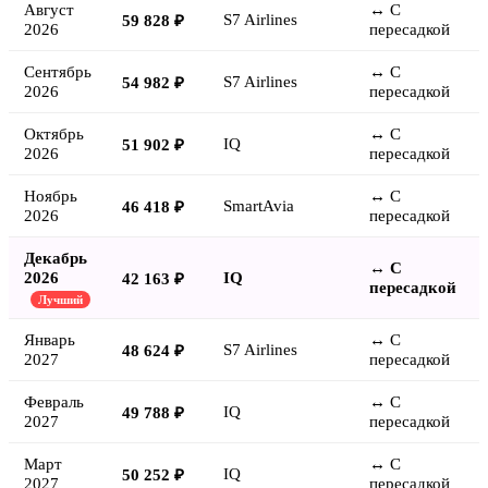
Август
↔ С
S7 Airlines
59 828 ₽
2026
пересадкой
Сентябрь
↔ С
S7 Airlines
54 982 ₽
2026
пересадкой
Октябрь
↔ С
IQ
51 902 ₽
2026
пересадкой
Ноябрь
↔ С
SmartAvia
46 418 ₽
2026
пересадкой
Декабрь
↔ С
2026
IQ
42 163 ₽
пересадкой
Лучший
Январь
↔ С
S7 Airlines
48 624 ₽
2027
пересадкой
Февраль
↔ С
IQ
49 788 ₽
2027
пересадкой
Март
↔ С
IQ
50 252 ₽
2027
пересадкой