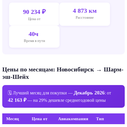
4 873 км
90 234 ₽
Расстояние
Цена от
40ч
Время в пути
Цены по месяцам: Новосибирск → Шарм-
эш-Шейх
Декабрь 2026
🗓 Лучший месяц для покупки —
: от
42 163 ₽
— на 29% дешевле среднегодовой цены
Месяц
Цена от
Авиакомпания
Тип