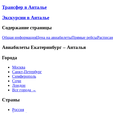
Трансфер в
Анталье
Экскурсии в
Анталье
Содержание страницы
Общая информация
Цена на авиабилеты
Прямые рейсы
Расписан
Авиабилеты
Екатеринбург – Анталья
Города
Москва
Санкт-Петербург
Симферополь
Сочи
Лондон
Все города →
Страны
Россия