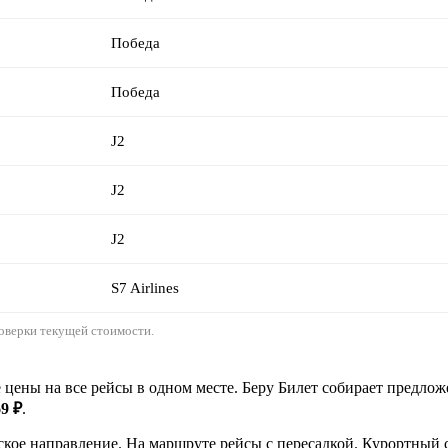
Победа
Победа
J2
J2
J2
S7 Airlines
оверки текущей стоимости.
цены на все рейсы в одном месте. Беру Билет собирает предлож
69 ₽
.
кое направление. На маршруте рейсы с пересадкой. Курортный с