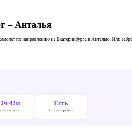
г – Анталья
 самолет по направлению
из Екатеринбурга в Анталью
. Или забр
22ч 42м
Есть
ремя в пути
Прямые рейсы