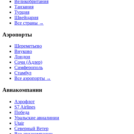
Великобритания
Танзания
Турция
Швейцария
Все страны →
Аэропорты
Шереметьево
Внуково
Лондон
Сочи (Адлер)
Симферополь
Стамбул
Все аэропорты →
Авиакомпании
Аэрофлот
S7 Airlines
Победа
Уральские авиалинии
Utair
Северный Ветер
Все авиакомпании →