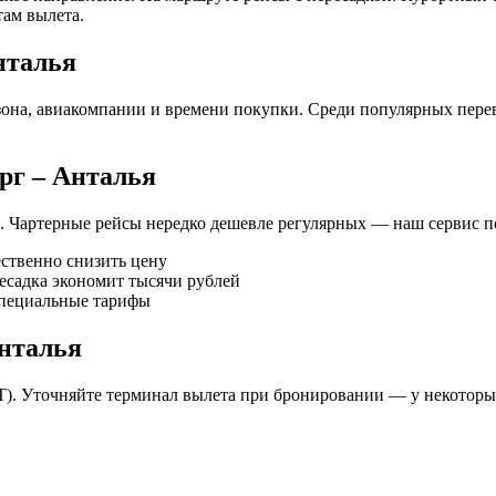
там вылета.
нталья
езона, авиакомпании и времени покупки. Среди популярных пере
рг – Анталья
а. Чартерные рейсы нередко дешевле регулярных — наш сервис по
ественно снизить цену
есадка экономит тысячи рублей
специальные тарифы
нталья
). Уточняйте терминал вылета при бронировании — у некоторых