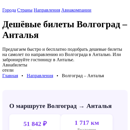
Города
Страны
Направления
Авиакомпании
Дешёвые билеты
Волгоград –
Анталья
Предлагаем быстро и бесплатно подобрать дешевые билеты
на самолет по направлению
из Волгограда в Анталью
. Или
забронируйте гостиницу в
Анталье
.
Авиабилеты
отели
Главная
⠀•⠀
Направления
⠀•⠀
Волгоград – Анталья
О маршруте Волгоград → Анталья
1 717 км
51 842 ₽
Расстояние