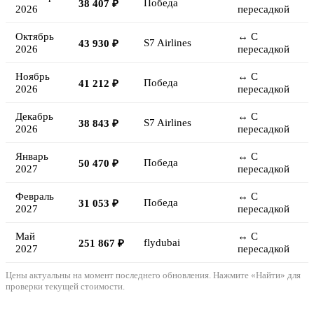
Победа
38 407 ₽
2026
пересадкой
Октябрь
↔ С
S7 Airlines
43 930 ₽
2026
пересадкой
Ноябрь
↔ С
Победа
41 212 ₽
2026
пересадкой
Декабрь
↔ С
S7 Airlines
38 843 ₽
2026
пересадкой
Январь
↔ С
Победа
50 470 ₽
2027
пересадкой
Февраль
↔ С
Победа
31 053 ₽
2027
пересадкой
Май
↔ С
flydubai
251 867 ₽
2027
пересадкой
Цены актуальны на момент последнего обновления. Нажмите «Найти» для
проверки текущей стоимости.