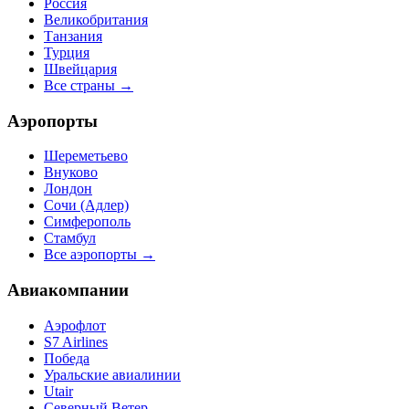
Россия
Великобритания
Танзания
Турция
Швейцария
Все страны →
Аэропорты
Шереметьево
Внуково
Лондон
Сочи (Адлер)
Симферополь
Стамбул
Все аэропорты →
Авиакомпании
Аэрофлот
S7 Airlines
Победа
Уральские авиалинии
Utair
Северный Ветер