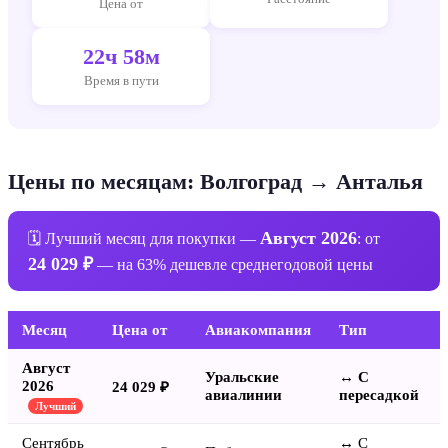
Цена от
22ч 58м
Время в пути
Цены по месяцам: Волгоград → Анталья
Август 2026
🗓 Лучший месяц для покупки —
: от
24 029 ₽
— на 63% дешевле среднегодовой цены
Месяц
Цена от
Авиакомпания
Тип
Август
Уральские
↔ С
2026
24 029 ₽
авиалинии
пересадкой
Лучший
Сентябрь
↔ С