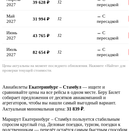
J2
39 628 ₽
2027
пересадкой
Май
↔ С
J2
31 994 ₽
2027
пересадкой
Июнь
↔ С
J2
43 765 ₽
2027
пересадкой
Июль
↔ С
J2
82 654 ₽
2027
пересадкой
Цены актуальны на момент последнего обновления. Нажмите «Найти» для
проверки текущей стоимости.
Авиабилеты
Екатеринбург – Стамбул
— ищите и
сравнивайте цены на все рейсы в одном месте. Беру Билет
собирает предложения от десятков авиакомпаний и
агрегаторов, чтобы вы нашли самый выгодный вариант.
Актуальная минимальная цена:
31 839 ₽
.
Маршрут Екатеринбург – Стамбул пользуется стабильным
спросом круглый год. Деловые поездки, туризм, поездки к
родственникам — перелёт остаётся самым быстрым способом