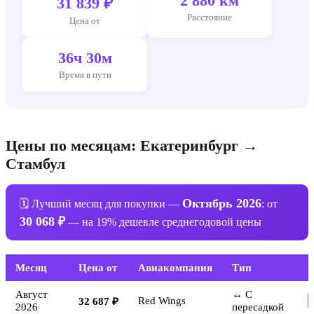
2 880 км
31 839 ₽
Расстояние
Цена от
36ч 30м
Время в пути
Цены по месяцам: Екатеринбург →
Стамбул
Октябрь 2026
🗓 Лучший месяц для покупки —
: от
30 068 ₽
— на 19% дешевле среднегодовой цены
Месяц
Цена от
Авиакомпания
Тип
Август
↔ С
Red Wings
32 687 ₽
2026
пересадкой