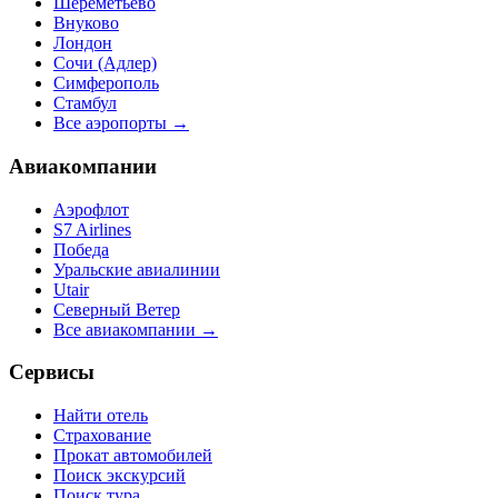
Шереметьево
Внуково
Лондон
Сочи (Адлер)
Симферополь
Стамбул
Все аэропорты →
Авиакомпании
Аэрофлот
S7 Airlines
Победа
Уральские авиалинии
Utair
Северный Ветер
Все авиакомпании →
Сервисы
Найти отель
Страхование
Прокат автомобилей
Поиск экскурсий
Поиск тура