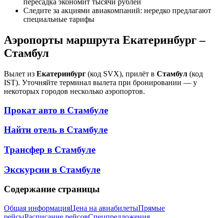
пересадка экономит тысячи рублей
Следите за акциями авиакомпаний: нередко предлагают
специальные тарифы
Аэропорты маршрута Екатеринбург –
Стамбул
Вылет из
Екатеринбург
(код SVX), прилёт в
Стамбул
(код
IST). Уточняйте терминал вылета при бронировании — у
некоторых городов несколько аэропортов.
Прокат авто в
Стамбуле
Найти отель в
Стамбуле
Трансфер в
Стамбуле
Экскурсии в
Стамбуле
Содержание страницы
Общая информация
Цена на авиабилеты
Прямые
рейсы
Расписание рейсов
Спецпредложения