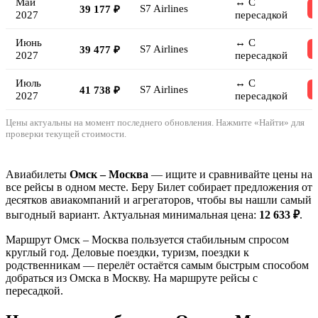
Май
↔ С
S7 Airlines
39 177 ₽
2027
пересадкой
Июнь
↔ С
S7 Airlines
39 477 ₽
2027
пересадкой
Июль
↔ С
S7 Airlines
41 738 ₽
2027
пересадкой
Цены актуальны на момент последнего обновления. Нажмите «Найти» для
проверки текущей стоимости.
Авиабилеты
Омск – Москва
— ищите и сравнивайте цены на
все рейсы в одном месте. Беру Билет собирает предложения от
десятков авиакомпаний и агрегаторов, чтобы вы нашли самый
выгодный вариант. Актуальная минимальная цена:
12 633 ₽
.
Маршрут Омск – Москва пользуется стабильным спросом
круглый год. Деловые поездки, туризм, поездки к
родственникам — перелёт остаётся самым быстрым способом
добраться из Омска в Москву. На маршруте рейсы с
пересадкой.