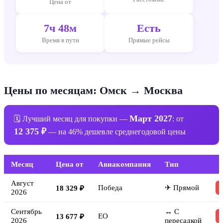
Цена от
7ч 48м
Есть
Время в пути
Прямые рейсы
Цены по месяцам: Омск → Москва
Март 2027
🗓 Лучший месяц для покупки —
: от
12 375 ₽
— на 46% дешевле среднегодовой цены
Месяц
Цена от
Авиакомпания
Тип
Август
Победа
✈ Прямой
18 329 ₽
2026
Сентябрь
↔ С
EO
13 677 ₽
2026
пересадкой