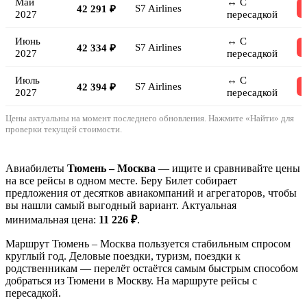
Май
↔ С
S7 Airlines
42 291 ₽
2027
пересадкой
Июнь
↔ С
S7 Airlines
42 334 ₽
2027
пересадкой
Июль
↔ С
S7 Airlines
42 394 ₽
2027
пересадкой
Цены актуальны на момент последнего обновления. Нажмите «Найти» для
проверки текущей стоимости.
Авиабилеты
Тюмень – Москва
— ищите и сравнивайте цены
на все рейсы в одном месте. Беру Билет собирает
предложения от десятков авиакомпаний и агрегаторов, чтобы
вы нашли самый выгодный вариант. Актуальная
минимальная цена:
11 226 ₽
.
Маршрут Тюмень – Москва пользуется стабильным спросом
круглый год. Деловые поездки, туризм, поездки к
родственникам — перелёт остаётся самым быстрым способом
добраться из Тюмени в Москву. На маршруте рейсы с
пересадкой.