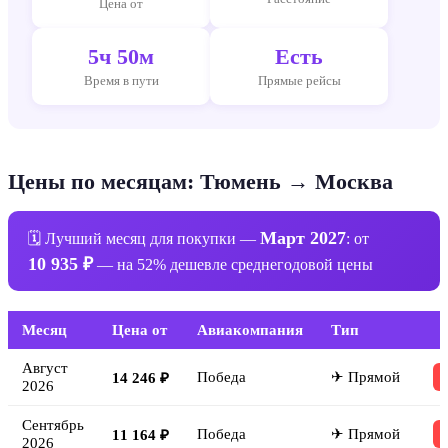
Цена от
5ч 50м
Есть
Время в пути
Прямые рейсы
Цены по месяцам: Тюмень → Москва
Март 2027
🗓 Лучший месяц для покупки —
: от
10 935 ₽
— на 52% дешевле среднегодовой цены
Месяц
Цена от
Авиакомпания
Тип
Август
Победа
✈ Прямой
14 246 ₽
2026
Сентябрь
Победа
✈ Прямой
11 164 ₽
2026